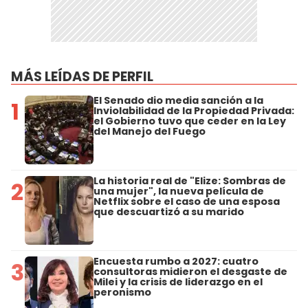
MÁS LEÍDAS DE PERFIL
El Senado dio media sanción a la
1
Inviolabilidad de la Propiedad Privada:
el Gobierno tuvo que ceder en la Ley
del Manejo del Fuego
La historia real de "Elize: Sombras de
2
una mujer", la nueva película de
Netflix sobre el caso de una esposa
que descuartizó a su marido
Encuesta rumbo a 2027: cuatro
3
consultoras midieron el desgaste de
Milei y la crisis de liderazgo en el
peronismo