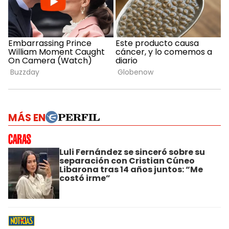
MÁS EN
Luli Fernández se sinceró sobre su
separación con Cristian Cúneo
Libarona tras 14 años juntos: “Me
costó irme”