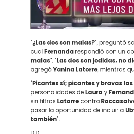
"
¿Las dos son malas?
", preguntó 
cual
Fernanda
respondió con un c
malas
". "
Las dos son jodidas, no 
agregó
Yanina Latorre
, mientras q
"
Picantes sí; picantes y bravas las
personalidades de
Laura
y
Fernand
sin filtros
Latorre
contra
Roccasalv
pasar la oportunidad de incluir a
Ub
también
".
D.D.