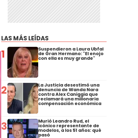
LAS MÁS LEÍDAS
Suspendieron a Laura Ubfal
1
de Gran Hermano: "El enojo
con ella es muy grande"
La Justicia desestimó una
2
denuncia de Wanda Nara
contra Alex Caniggia que
reclamará una millonaria
compensación económica
Murió Leandro Rud, el
3
icónico representante de
modelos, a los 51 años: qué
pasó