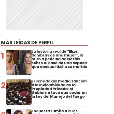
MÁS LEÍDAS DE PERFIL
La historia real de "Elize:
1
Sombras de una mujer", la
nueva película de Netflix
sobre el caso de una esposa
que descuartizó a su marido
El Senado dio media sanción
2
a la Inviolabilidad de la
Propiedad Privada: el
Gobierno tuvo que ceder en
la Ley del Manejo del Fuego
Encuesta rumbo a 2027: