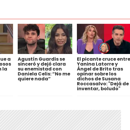
fue a
Agustín Guardis se
El picante cruce entr
osos
sinceró y dejó clara
Yanina Latorre y
 la
su enemistad con
Ángel de Brito tras
Daniela Celis: “No me
opinar sobre los
quiere nada”
dichos de Susana
Roccasalvo: "Dejá de
inventar, boludo"