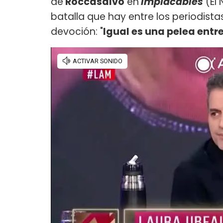
de
Roccasalvo
en
Implacables
(El 
batalla que hay entre los periodist
devoción: "
Igual es una pelea entr