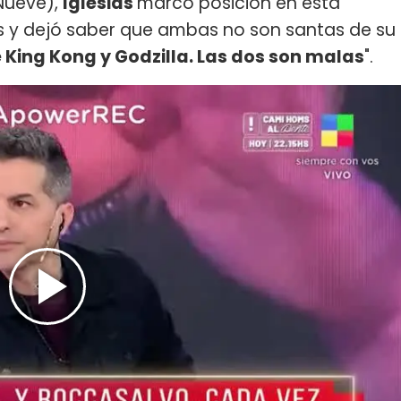
Nueve),
Iglesias
marcó posición en esta
as y dejó saber que ambas no son santas de su
e King Kong y Godzilla. Las dos son malas
".