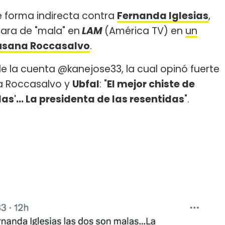
e forma indirecta contra
Fernanda Iglesias
,
ldara de "mala" en
LAM
(América TV) en
un
usana Roccasalvo
.
 de la cuenta @kanejose33, la cual opinó fuerte
ra Roccasalvo y
Ubfal
: "
El mejor chiste de
as'... La presidenta de las resentidas
".