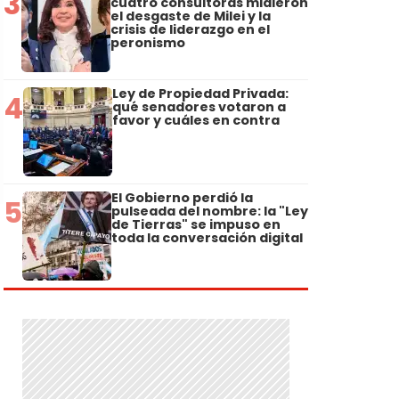
3
cuatro consultoras midieron
el desgaste de Milei y la
crisis de liderazgo en el
peronismo
Ley de Propiedad Privada:
4
qué senadores votaron a
favor y cuáles en contra
El Gobierno perdió la
5
pulseada del nombre: la "Ley
de Tierras" se impuso en
toda la conversación digital