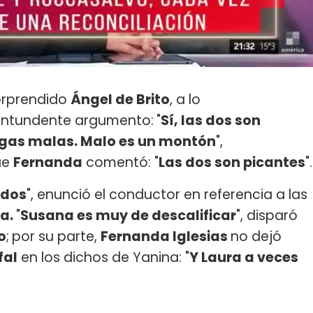
sorprendido
Ángel de Brito
, a lo
ontundente argumento:
"
Sí, las dos son
digas malas. Malo es un montón
",
ue
Fernanda
comentó: "
Las dos son picantes
".
 dos
", enunció el conductor en referencia a las
a.
"
Susana es muy de descalificar
", disparó
o
;
por su parte,
Fernanda Iglesias
no dejó
fal
en los dichos de Yanina: "
Y Laura a veces