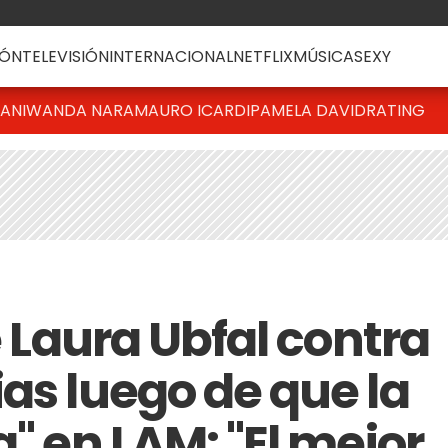
ÓN
TELEVISIÓN
INTERNACIONAL
NETFLIX
MÚSICA
SEXY
IANI
WANDA NARA
MAURO ICARDI
PAMELA DAVID
RATING
e Laura Ubfal contra
as luego de que la
a" en LAM: "El mejor