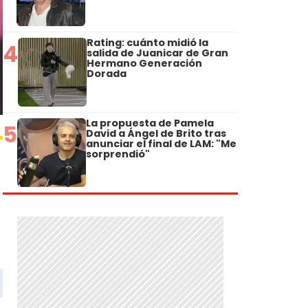
Rating: cuánto midió la
4
salida de Juanicar de Gran
Hermano Generación
Dorada
La propuesta de Pamela
5
David a Ángel de Brito tras
anunciar el final de LAM: "Me
sorprendió"