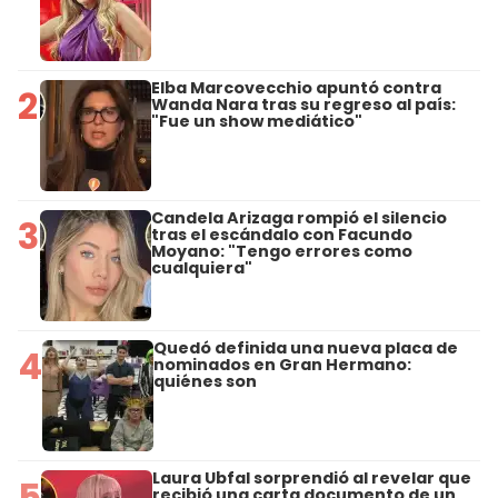
Elba Marcovecchio apuntó contra
2
Wanda Nara tras su regreso al país:
"Fue un show mediático"
Candela Arizaga rompió el silencio
3
tras el escándalo con Facundo
Moyano: "Tengo errores como
cualquiera"
Quedó definida una nueva placa de
4
nominados en Gran Hermano:
quiénes son
Laura Ubfal sorprendió al revelar que
5
recibió una carta documento de un