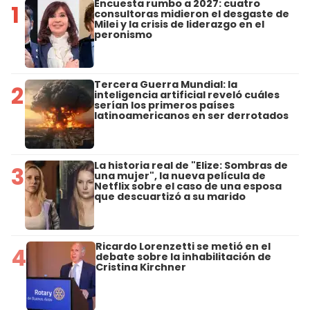
Encuesta rumbo a 2027: cuatro
1
consultoras midieron el desgaste de
Milei y la crisis de liderazgo en el
peronismo
Tercera Guerra Mundial: la
2
inteligencia artificial reveló cuáles
serían los primeros países
latinoamericanos en ser derrotados
La historia real de "Elize: Sombras de
3
una mujer", la nueva película de
Netflix sobre el caso de una esposa
que descuartizó a su marido
Ricardo Lorenzetti se metió en el
4
debate sobre la inhabilitación de
Cristina Kirchner