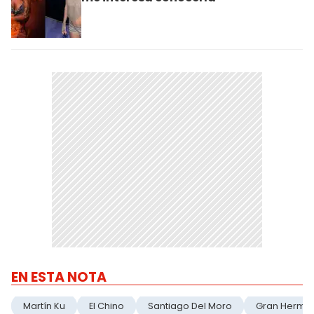
EN ESTA NOTA
Martín Ku
El Chino
Santiago Del Moro
Gran Herma