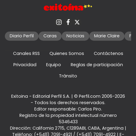
Diario Perfil
Caras
Noticias
Marie Claire
Fo
Canales RSS
Quienes Somos
Contáctenos
Privacidad
Equipo
Reglas de participación
Tránsito
Exitoina - Editorial Perfil S.A.
| © Perfil.com 2006-2026
- Todos los derechos reservados.
Editor responsable: Carlos Piro.
Registro de la propiedad intelectual número
5346433
Dirección:
California 2715
,
C1289ABI
,
CABA, Argentina
|
Teléfono:
(+5411) 7091-4921
/
(+5411) 7091-4922
| E-