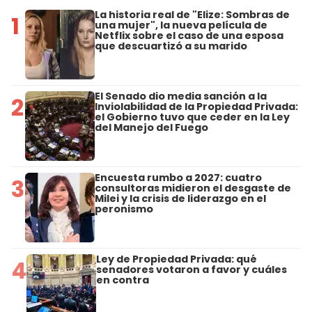
La historia real de "Elize: Sombras de
1
una mujer", la nueva película de
Netflix sobre el caso de una esposa
que descuartizó a su marido
El Senado dio media sanción a la
2
Inviolabilidad de la Propiedad Privada:
el Gobierno tuvo que ceder en la Ley
del Manejo del Fuego
Encuesta rumbo a 2027: cuatro
3
consultoras midieron el desgaste de
Milei y la crisis de liderazgo en el
peronismo
Ley de Propiedad Privada: qué
4
senadores votaron a favor y cuáles
en contra