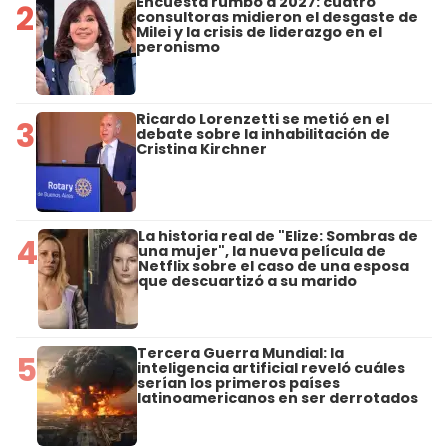
Encuesta rumbo a 2027: cuatro
2
consultoras midieron el desgaste de
Milei y la crisis de liderazgo en el
peronismo
Ricardo Lorenzetti se metió en el
3
debate sobre la inhabilitación de
Cristina Kirchner
La historia real de "Elize: Sombras de
4
una mujer", la nueva película de
Netflix sobre el caso de una esposa
que descuartizó a su marido
Tercera Guerra Mundial: la
5
inteligencia artificial reveló cuáles
serían los primeros países
latinoamericanos en ser derrotados