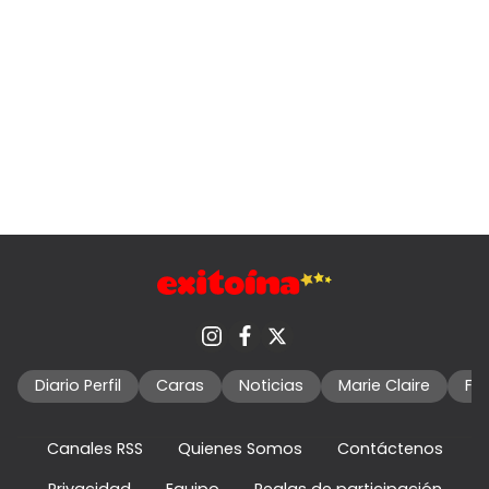
Diario Perfil
Caras
Noticias
Marie Claire
Fo
Canales RSS
Quienes Somos
Contáctenos
Privacidad
Equipo
Reglas de participación