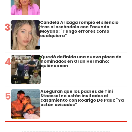
Candela Arizaga rompió el silencio
3
tras el escándalo con Facundo
Moyano: "Tengo errores como
cualquiera"
Quedó definida una nueva placa de
4
nominados en Gran Hermano:
quiénes son
Aseguran que los padres de Tini
5
Stoessel no están invitados al
casamiento con Rodrigo De Paul: "Ya
están avisados"