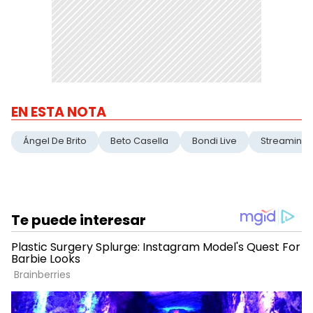
EN ESTA NOTA
Ángel De Brito
Beto Casella
Bondi Live
Streaming