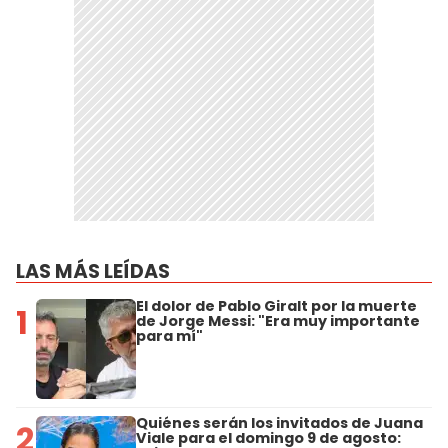
LAS MÁS LEÍDAS
El dolor de Pablo Giralt por la muerte
1
de Jorge Messi: "Era muy importante
para mí"
Quiénes serán los invitados de Juana
2
Viale para el domingo 9 de agosto: