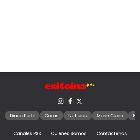
Diario Perfil
Caras
Noticias
Marie Claire
Fo
Canales RSS
Quienes Somos
Contáctenos