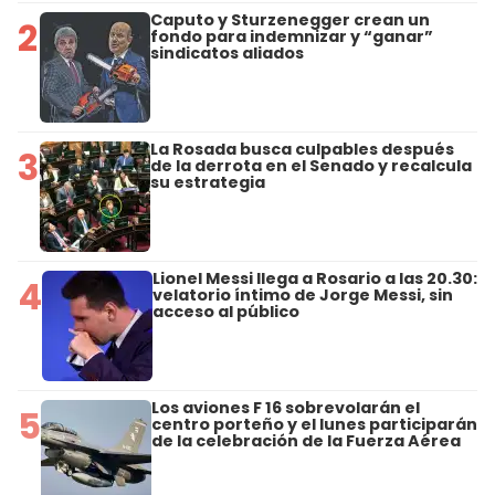
Caputo y Sturzenegger crean un
2
fondo para indemnizar y “ganar”
sindicatos aliados
La Rosada busca culpables después
3
de la derrota en el Senado y recalcula
su estrategia
Lionel Messi llega a Rosario a las 20.30:
4
velatorio íntimo de Jorge Messi, sin
acceso al público
Los aviones F 16 sobrevolarán el
5
centro porteño y el lunes participarán
de la celebración de la Fuerza Aérea