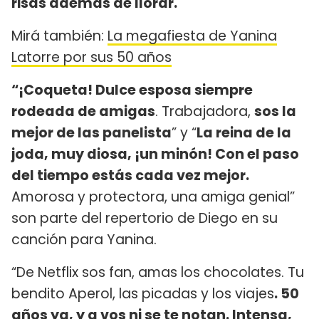
risas además de llorar.
Mirá también:
La megafiesta de Yanina
Latorre por sus 50 años
“¡Coqueta! Dulce esposa siempre
rodeada de amigas
. Trabajadora,
sos la
mejor de las panelista
” y “
La reina de la
joda, muy diosa, ¡un minón! Con el paso
del tiempo estás cada vez mejor.
Amorosa y protectora, una amiga genial”
son parte del repertorio de Diego en su
canción para Yanina.
“De Netflix sos fan, amas los chocolates. Tu
bendito Aperol, las picadas y los viajes
. 50
años ya, y a vos ni se te notan. Intensa,