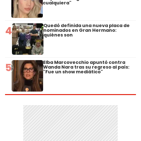
cualquiera"
Quedó definida una nueva placa de
4
nominados en Gran Hermano:
quiénes son
Elba Marcovecchio apuntó contra
5
Wanda Nara tras su regreso al país:
"Fue un show mediático"