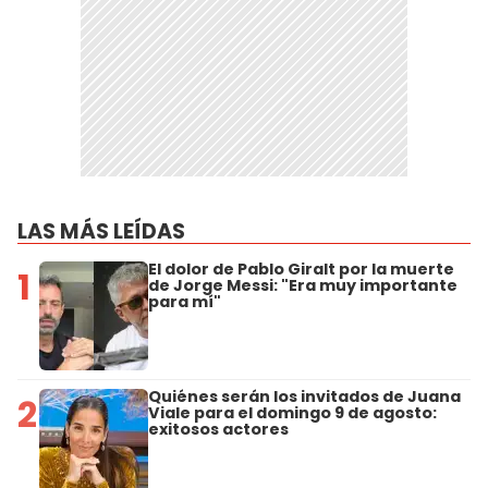
LAS MÁS LEÍDAS
El dolor de Pablo Giralt por la muerte
1
de Jorge Messi: "Era muy importante
para mí"
Quiénes serán los invitados de Juana
2
Viale para el domingo 9 de agosto:
exitosos actores