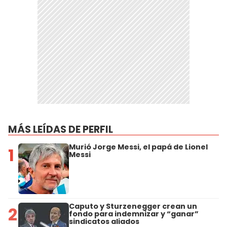
MÁS LEÍDAS DE PERFIL
Murió Jorge Messi, el papá de Lionel
1
Messi
Caputo y Sturzenegger crean un
2
fondo para indemnizar y “ganar”
sindicatos aliados