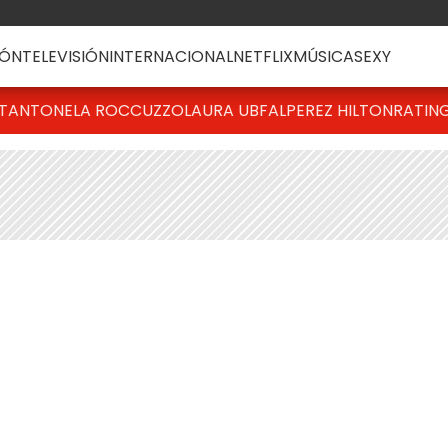
ÓN
TELEVISIÓN
INTERNACIONAL
NETFLIX
MÚSICA
SEXY
T
ANTONELA ROCCUZZO
LAURA UBFAL
PEREZ HILTON
RATIN