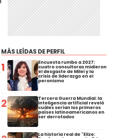
MÁS LEÍDAS DE PERFIL
Encuesta rumbo a 2027:
1
cuatro consultoras midieron
el desgaste de Milei y la
crisis de liderazgo en el
peronismo
Tercera Guerra Mundial: la
2
inteligencia artificial reveló
cuáles serían los primeros
países latinoamericanos en
ser derrotados
La historia real de "Elize: