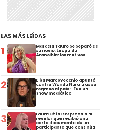
LAS MÁS LEÍDAS
Marcela Tauro se separó de
1
su novio, Leopoldo
Arancibia: los motivos
Elba Marcovecchio apuntó
2
contra Wanda Nara tras su
regreso al país: "Fue un
show mediático"
Laura Ubfal sorprendió al
3
revelar que recibió una
carta documento de un
participante que continúa