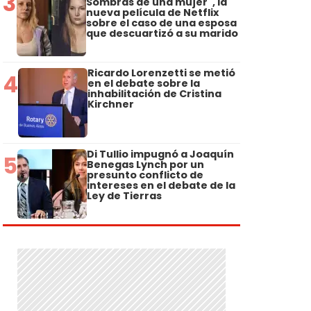
3
Sombras de una mujer", la
nueva película de Netflix
sobre el caso de una esposa
que descuartizó a su marido
Ricardo Lorenzetti se metió
4
en el debate sobre la
inhabilitación de Cristina
Kirchner
Di Tullio impugnó a Joaquín
5
Benegas Lynch por un
presunto conflicto de
intereses en el debate de la
Ley de Tierras