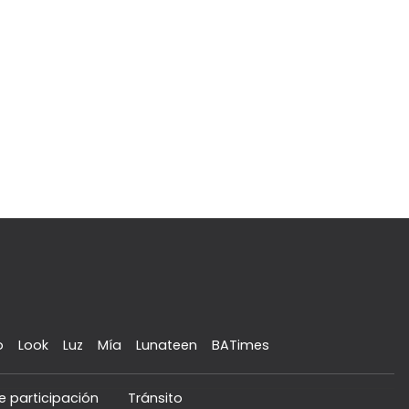
o
Look
Luz
Mía
Lunateen
BATimes
e participación
Tránsito