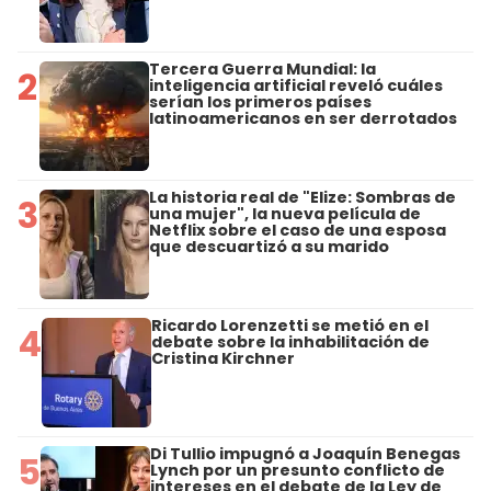
Tercera Guerra Mundial: la
2
inteligencia artificial reveló cuáles
serían los primeros países
latinoamericanos en ser derrotados
La historia real de "Elize: Sombras de
3
una mujer", la nueva película de
Netflix sobre el caso de una esposa
que descuartizó a su marido
Ricardo Lorenzetti se metió en el
4
debate sobre la inhabilitación de
Cristina Kirchner
Di Tullio impugnó a Joaquín Benegas
5
Lynch por un presunto conflicto de
intereses en el debate de la Ley de