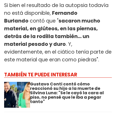
Si bien el resultado de la autopsia todavía
no está disponible,
Fernando
Burlando
contó que "
sacaron mucho
material, en glúteos, en las piernas,
detrás de la rodilla también... un
material pesado y duro
. Y,
evidentemente, en el ciático tenía parte de
este material que eran como piedras".
TAMBIÉN TE PUEDE INTERESAR
Gustavo Conti contó cómo
reaccionó su hijo a la muerte de
Silvina Luna: "Se le cayó la cara al
piso, no pensé que le iba a pegar
tanto"