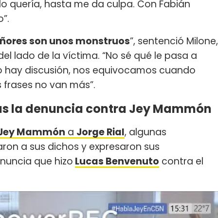
lo quería, hasta me da culpa. Con Fabián
o”.
eñores son unos monstruos
”, sentenció Milone,
el lado de la víctima. “No sé qué le pasa a
no hay discusión, nos equivocamos cuando
 frases no van más”.
ras la denuncia contra Jey Mammón
Jey Mammón
a
Jorge Rial
, algunas
ron a sus dichos y expresaron sus
nuncia que hizo
Lucas Benvenuto
contra el