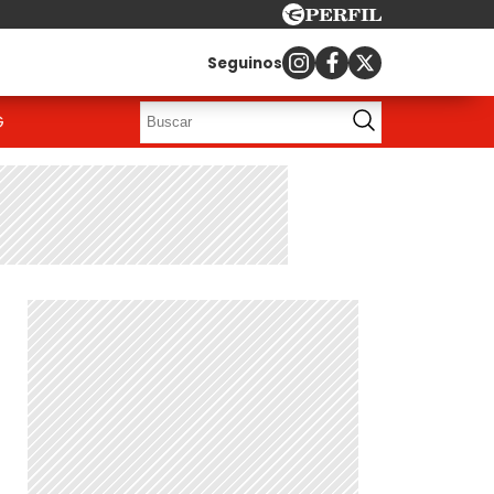
Seguinos
G
n