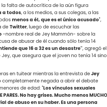
la falta de autocrítica de la aún figura
 a todos
, a los medios, a sus colegas, a las
 todos
menos a él, que es el único acusado
",
a de
Twitter
, luego de escuchar las
o
-nombre real de Jey Mammón- sobre la
cusa de abusar de él cuando sólo tenía 14
ntiende que 16 a 32 es un desastre"
, agregó el
Jey, que asegura que el joven no tenía 14 sino
ras en tuitear mientras la entrevista de
Jey
ró completamente negada a abrir el debate
menores de edad: "
Los vínculos sexuales
DE PARES. No hay grises. Mucho menos MUCH
rial de abuso en su haber. Es una persona