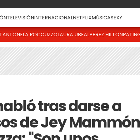
ÓN
TELEVISIÓN
INTERNACIONAL
NETFLIX
MÚSICA
SEXY
T
ANTONELA ROCCUZZO
LAURA UBFAL
PEREZ HILTON
RATIN
habló tras darse a
asos de Jey Mammó
zza: "Son unos