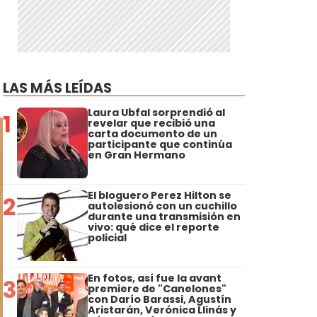
LAS MÁS LEÍDAS
Laura Ubfal sorprendió al
1
revelar que recibió una
carta documento de un
participante que continúa
en Gran Hermano
El bloguero Perez Hilton se
2
autolesionó con un cuchillo
durante una transmisión en
vivo: qué dice el reporte
policial
En fotos, así fue la avant
3
premiere de "Canelones"
con Darío Barassi, Agustín
Aristarán, Verónica Llinás y