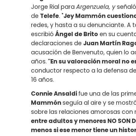
Jorge Rial para
Argenzuela, y
señaló 
de
Telefe
. "
Jey Mammón cuestiona
redes, y hasta a su denunciante. A
escribió
Ángel de Brito
en su cuent
declaraciones de
Juan Martín Rag
acusación de Benvenuto, quien lo a
años.
"En su valoración moral no e
conductor respecto a la defensa de 
16 años.
Connie Ansaldi
fue una de las prime
Mammón
seguía al aire y se most
sobre las relaciones amorosas con 
entre adultos y menores NO SON 
menos si ese menor tiene un histo