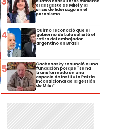
3
cuatro consultoras midieron
el desgaste de Milei y la
crisis de liderazgo en el
peronismo
Quirno reconoció que el
4
gobierno de Lula solicitó el
retiro del embajador
argentino en Brasil
Cachanosky renunció a una
5
fundación porque "se ha
transformado en una
especie de Instituto Patria
incondicional de la gestión
de Milei"