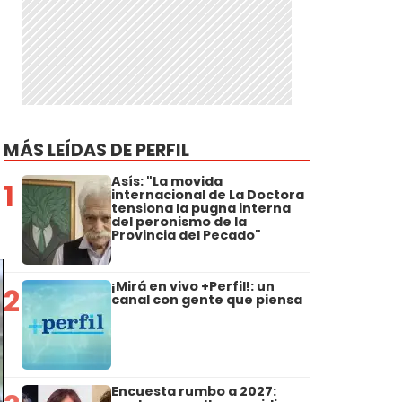
MÁS LEÍDAS DE PERFIL
Asís: "La movida
1
internacional de La Doctora
tensiona la pugna interna
del peronismo de la
Provincia del Pecado"
¡Mirá en vivo +Perfil!: un
2
canal con gente que piensa
Encuesta rumbo a 2027: