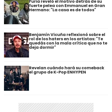
Furia reveló el motivo detrás de su
fuerte pelea con Emmanuel en Gran
Hermano: "La casa es de todos"
Benjamín Vicuña reflexionó sobre el
rol de los haters en los artistas: "Te
quedás con la mala crítica que no te
deja dormir"
Revelan cuándo hará su comeback
el grupo de K-Pop ENHYPEN