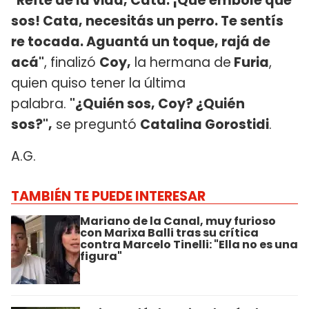
"Reíte de la vida, Cata. ¡Qué embole que
sos! Cata, necesitás un perro. Te sentís
re tocada. Aguantá un toque, rajá de
acá"
, finalizó
Coy,
la hermana de
Furia
,
quien quiso tener la última
palabra.
"¿Quién sos, Coy? ¿Quién
sos?",
se preguntó
Catalina Gorostidi
.
A.G.
TAMBIÉN TE PUEDE INTERESAR
Mariano de la Canal, muy furioso
con Marixa Balli tras su crítica
contra Marcelo Tinelli: "Ella no es una
figura"