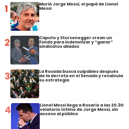
Murió Jorge Messi, el papá de Lionel
1
Messi
Caputo y Sturzenegger crean un
2
fondo para indemnizar y “ganar”
sindicatos aliados
La Rosada busca culpables después
3
de la derrota en el Senado y recalcula
su estrategia
Lionel Messi llega a Rosario a las 20.30:
4
velatorio íntimo de Jorge Messi, sin
acceso al público