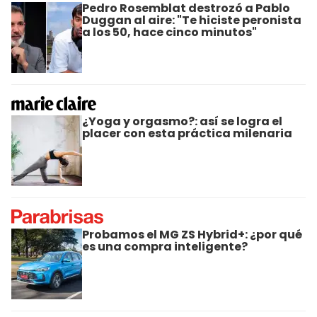
Pedro Rosemblat destrozó a Pablo
Duggan al aire: "Te hiciste peronista
a los 50, hace cinco minutos"
¿Yoga y orgasmo?: así se logra el
placer con esta práctica milenaria
Probamos el MG ZS Hybrid+: ¿por qué
es una compra inteligente?