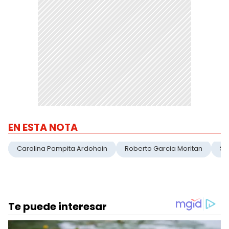
EN ESTA NOTA
Carolina Pampita Ardohain
Roberto Garcia Moritan
Sa