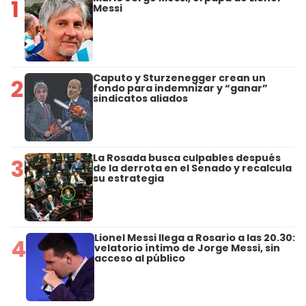
1
Messi
Caputo y Sturzenegger crean un
2
fondo para indemnizar y “ganar”
sindicatos aliados
La Rosada busca culpables después
3
de la derrota en el Senado y recalcula
su estrategia
Lionel Messi llega a Rosario a las 20.30:
4
velatorio íntimo de Jorge Messi, sin
acceso al público