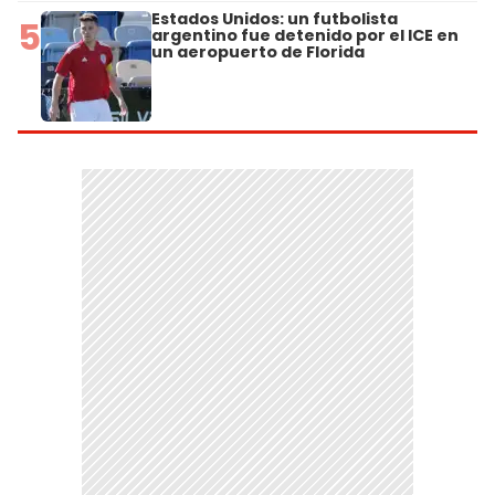
Estados Unidos: un futbolista
5
argentino fue detenido por el ICE en
un aeropuerto de Florida