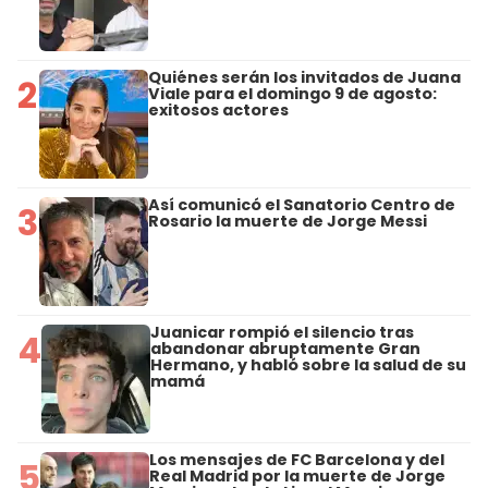
Quiénes serán los invitados de Juana
2
Viale para el domingo 9 de agosto:
exitosos actores
Así comunicó el Sanatorio Centro de
3
Rosario la muerte de Jorge Messi
Juanicar rompió el silencio tras
4
abandonar abruptamente Gran
Hermano, y habló sobre la salud de su
mamá
Los mensajes de FC Barcelona y del
5
Real Madrid por la muerte de Jorge