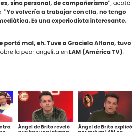
ces, sino personal, de compañerismo"
, acotó
ó:
"Yo volvería a trabajar con ella, no tengo
mediática. Es una experiodista interesante.
e portó mal, eh. Tuve a Graciela Alfano, tuvo
obre la peor angelita en
LAM (América TV)
.
ntra
Ángel de Brito reveló
Ángel de Brito explic
as
que hay una interna
por qué en LAM no