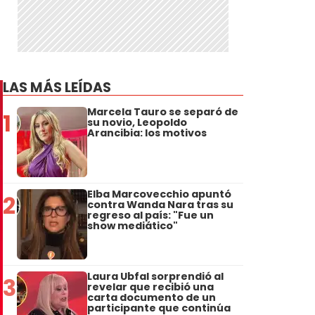
LAS MÁS LEÍDAS
Marcela Tauro se separó de
1
su novio, Leopoldo
Arancibia: los motivos
Elba Marcovecchio apuntó
2
contra Wanda Nara tras su
regreso al país: "Fue un
show mediático"
Laura Ubfal sorprendió al
3
revelar que recibió una
carta documento de un
participante que continúa