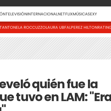
ÓN
TELEVISIÓN
INTERNACIONAL
NETFLIX
MÚSICA
SEXY
T
ANTONELA ROCCUZZO
LAURA UBFAL
PEREZ HILTON
RATIN
reveló quién fue la
ue tuvo en LAM: "Er
"