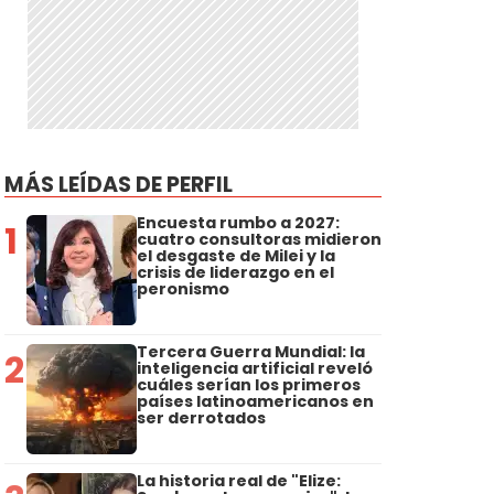
MÁS LEÍDAS DE PERFIL
Encuesta rumbo a 2027:
1
cuatro consultoras midieron
el desgaste de Milei y la
crisis de liderazgo en el
peronismo
Tercera Guerra Mundial: la
2
inteligencia artificial reveló
cuáles serían los primeros
países latinoamericanos en
ser derrotados
La historia real de "Elize: