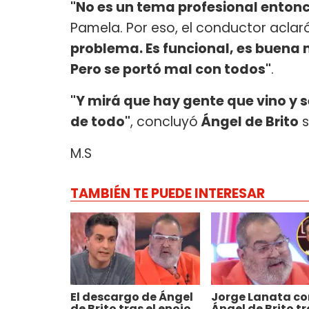
"No es un tema profesional enton
Pamela. Por eso, el conductor aclar
problema. Es funcional, es buena 
Pero se portó mal con todos"
.
"Y mirá que hay gente que vino y s
de todo"
, concluyó
Ángel de Brito
s
M.S
TAMBIÉN TE PUEDE INTERESAR
El descargo de Ángel
Jorge Lanata co
de Brito tras el enojo
Ángel de Brito tr