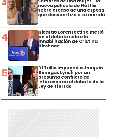
3
Sombras de una mujer", la
nueva película de Netflix
sobre el caso de una esposa
que descuartizó a su marido
Ricardo Lorenzetti se metió
4
en el debate sobre la
inhabilitación de Cristina
Kirchner
Di Tullio impugnó a Joaquín
5
Benegas Lynch por un
presunto conflicto de
intereses en el debate de la
Ley de Tierras
y