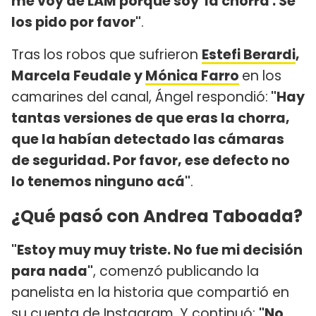
me voy de LAM porque soy 'la chorra'. Se
los pido por favor"
.
Tras los robos que sufrieron
Estefi Berardi
,
Marcela Feudale y
Mónica Farro
en los
camarines del canal, Ángel respondió:
"Hay
tantas versiones de que eras la chorra,
que la habían detectado las cámaras
de seguridad. Por favor, ese defecto no
lo tenemos ninguno acá"
.
¿Qué pasó con Andrea Taboada?
"Estoy muy muy triste. No fue mi decisión
para nada"
, comenzó publicando la
panelista en la historia que compartió en
su cuenta de Instagram. Y continuó:
"No