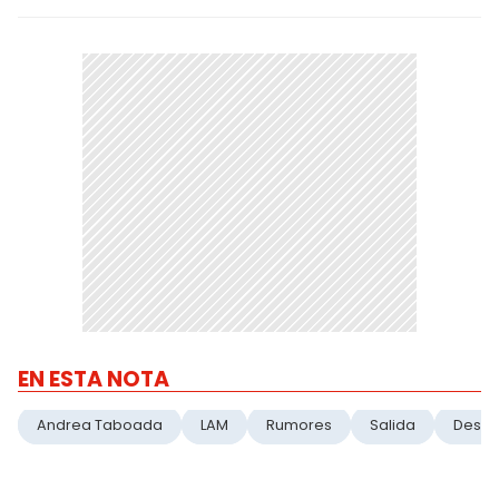
EN ESTA NOTA
Andrea Taboada
LAM
Rumores
Salida
Desvi