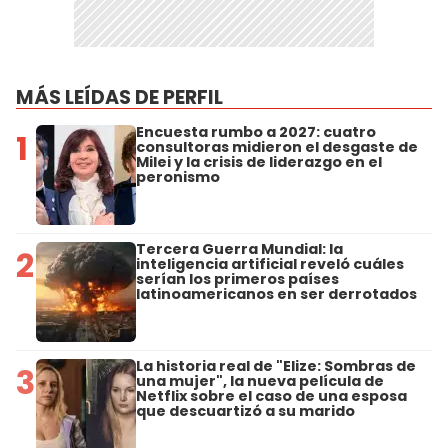
MÁS LEÍDAS DE PERFIL
Encuesta rumbo a 2027: cuatro
1
consultoras midieron el desgaste de
Milei y la crisis de liderazgo en el
peronismo
Tercera Guerra Mundial: la
2
inteligencia artificial reveló cuáles
serían los primeros países
latinoamericanos en ser derrotados
La historia real de "Elize: Sombras de
3
una mujer", la nueva película de
Netflix sobre el caso de una esposa
que descuartizó a su marido