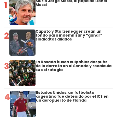
Murió Jorge Messi, el papá de Lionel
1
Messi
Caputo y Sturzenegger crean un
2
fondo para indemnizar y “ganar”
sindicatos aliados
La Rosada busca culpables después
3
de la derrota en el Senado y recalcula
su estrategia
Estados Unidos: un futbolista
4
argentino fue detenido por el ICE en
un aeropuerto de Florida