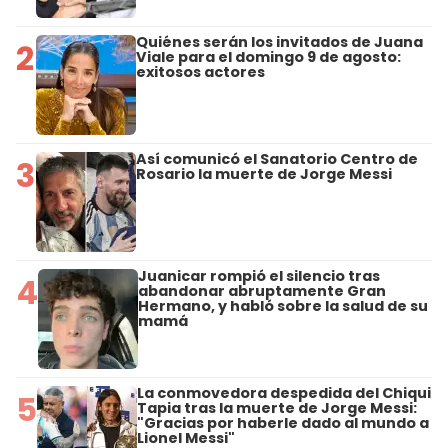
Quiénes serán los invitados de Juana
2
Viale para el domingo 9 de agosto:
exitosos actores
Así comunicó el Sanatorio Centro de
3
Rosario la muerte de Jorge Messi
Juanicar rompió el silencio tras
4
abandonar abruptamente Gran
Hermano, y habló sobre la salud de su
mamá
La conmovedora despedida del Chiqui
5
Tapia tras la muerte de Jorge Messi:
"Gracias por haberle dado al mundo a
Lionel Messi"