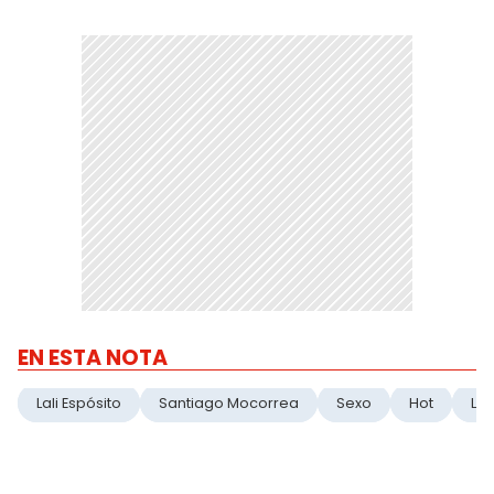
EN ESTA NOTA
Lali Espósito
Santiago Mocorrea
Sexo
Hot
Lal