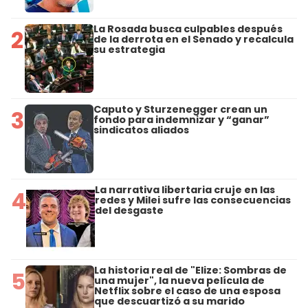
La Rosada busca culpables después
2
de la derrota en el Senado y recalcula
su estrategia
Caputo y Sturzenegger crean un
3
fondo para indemnizar y “ganar”
sindicatos aliados
La narrativa libertaria cruje en las
4
redes y Milei sufre las consecuencias
del desgaste
La historia real de "Elize: Sombras de
5
una mujer", la nueva película de
Netflix sobre el caso de una esposa
que descuartizó a su marido