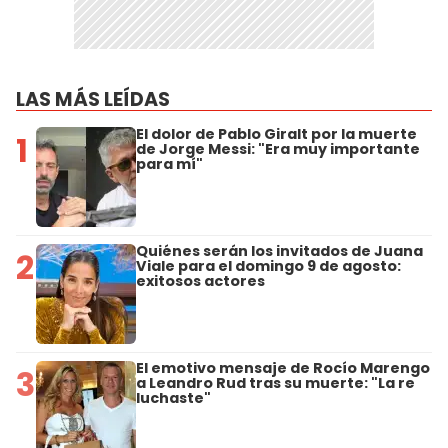
LAS MÁS LEÍDAS
El dolor de Pablo Giralt por la muerte
1
de Jorge Messi: "Era muy importante
para mí"
Quiénes serán los invitados de Juana
2
Viale para el domingo 9 de agosto:
exitosos actores
El emotivo mensaje de Rocío Marengo
3
a Leandro Rud tras su muerte: "La re
luchaste"