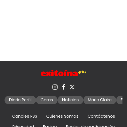
Diario Perfil
Caras
Noticias
Marie Claire
Fo
Canales RSS
Quienes Somos
Contáctenos
Privacidad
Equipo
Reglas de participación