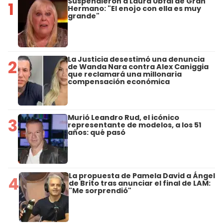
Suspendieron a Laura Ubfal de Gran
1
Hermano: "El enojo con ella es muy
grande"
La Justicia desestimó una denuncia
2
de Wanda Nara contra Alex Caniggia
que reclamará una millonaria
compensación económica
Murió Leandro Rud, el icónico
3
representante de modelos, a los 51
años: qué pasó
La propuesta de Pamela David a Ángel
4
de Brito tras anunciar el final de LAM:
"Me sorprendió"