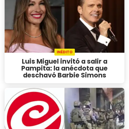
INÉDITO
Luis Miguel invitó a salir a
Pampita: la anécdota que
deschavó Barbie Simons