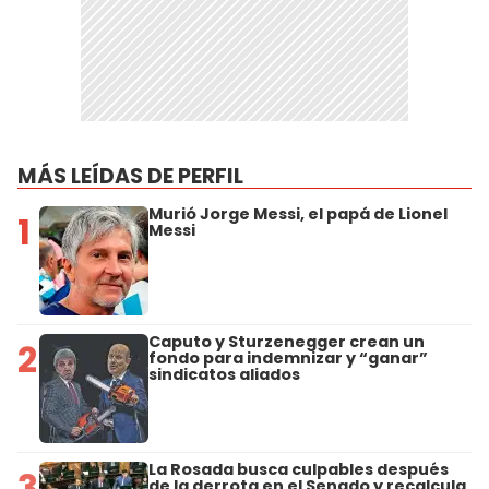
MÁS LEÍDAS DE PERFIL
Murió Jorge Messi, el papá de Lionel
1
Messi
Caputo y Sturzenegger crean un
2
fondo para indemnizar y “ganar”
sindicatos aliados
La Rosada busca culpables después
3
de la derrota en el Senado y recalcula