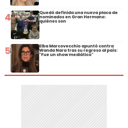
Quedó definida una nueva placa de
4
nominados en Gran Hermano:
quiénes son
Elba Marcovecchio apuntó contra
5
Wanda Nara tras su regreso al país:
"Fue un show mediático"