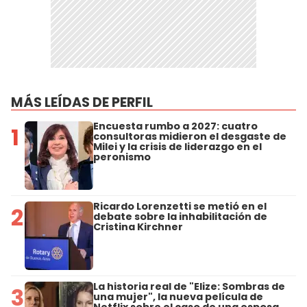
MÁS LEÍDAS DE PERFIL
Encuesta rumbo a 2027: cuatro
1
consultoras midieron el desgaste de
Milei y la crisis de liderazgo en el
peronismo
Ricardo Lorenzetti se metió en el
2
debate sobre la inhabilitación de
Cristina Kirchner
La historia real de "Elize: Sombras de
3
una mujer", la nueva película de