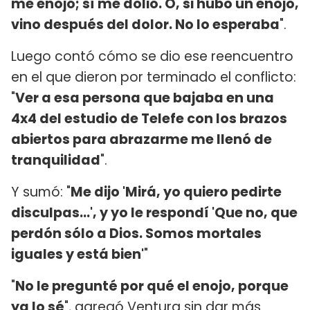
me enojó; sí me dolió. O, si hubo un enojo,
vino después del dolor. No lo esperaba
".
Luego contó cómo se dio ese reencuentro
en el que dieron por terminado el conflicto:
"
Ver a esa persona que bajaba en una
4x4 del estudio de Telefe con los brazos
abiertos para abrazarme me llenó de
tranquilidad
".
Y sumó: "
Me dijo 'Mirá, yo quiero pedirte
disculpas...', y yo le respondí 'Que no, que
perdón sólo a Dios. Somos mortales
iguales y está bien'
"
"
No le pregunté por qué el enojo, porque
ya lo sé
", agregó Ventura sin dar más