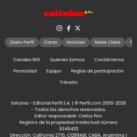
Diario Perfil
Caras
Noticias
Marie Claire
Fo
Canales RSS
Quienes Somos
Contáctenos
Privacidad
Equipo
Reglas de participación
Tránsito
Exitoina - Editorial Perfil S.A.
| © Perfil.com 2006-2026
- Todos los derechos reservados.
Editor responsable: Carlos Piro.
Registro de la propiedad intelectual número
5346433
Dirección:
California 2715
,
C1289ABI
,
CABA, Argentina
|