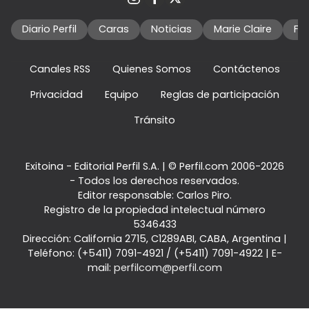
Diario Perfil
Caras
Noticias
Marie Claire
Fo
Canales RSS
Quienes Somos
Contáctenos
Privacidad
Equipo
Reglas de participación
Tránsito
Exitoina - Editorial Perfil S.A.
| © Perfil.com 2006-2026
- Todos los derechos reservados.
Editor responsable: Carlos Piro.
Registro de la propiedad intelectual número
5346433
Dirección:
California 2715
,
C1289ABI
,
CABA, Argentina
|
Teléfono:
(+5411) 7091-4921
/
(+5411) 7091-4922
| E-
mail:
perfilcom@perfil.com