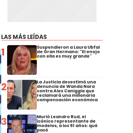
LAS MÁS LEÍDAS
Suspendieron a Laura Ubfal
1
de Gran Hermano: "El enojo
con ella es muy grande"
La Justicia desestimó una
2
denuncia de Wanda Nara
contra Alex Caniggia que
reclamará una millonaria
compensación económica
Murió Leandro Rud, el
3
icónico representante de
modelos, a los 51 años: qué
pasó