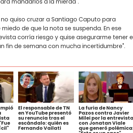
ara mandarlos a la mierda".
e no quiso cruzar a Santiago Caputo para
ve miedo de que la nota se suspenda. En ese
ista corría riesgo y quise asegurarme tener e
un fin de semana con mucha incertidumbre".
ompió
El responsable de TN
La furia de Nancy
u
en YouTube presentó
Pazos contra Javier
ista
su renuncia tras el
Milei por la entrevist
 "Fue
escándalo: quién es
con Jonatan Viale
cil"
Fernando Vailati
que generó polémica