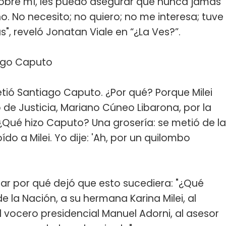
sobre mí, les puedo asegurar que nunca jamás
 No necesito; no quiero; no me interesa; tuve
", reveló Jonatan Viale en “¿La Ves?”.
ago Caputo
 metió Santiago Caputo. ¿Por qué? Porque Milei
ro de Justicia, Mariano Cúneo Libarona, por la
"¿Qué hizo Caputo? Una grosería: se metió de la
oído a Milei. Yo dije: 'Ah, por un quilombo
ar por qué dejó que esto sucediera: "¿Qué
e la Nación, a su hermana Karina Milei, al
l vocero presidencial Manuel Adorni, al asesor