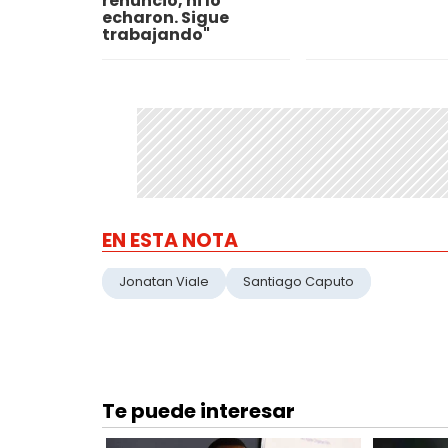
renunció, ni lo
echaron. Sigue
trabajando"
EN ESTA NOTA
Jonatan Viale
Santiago Caputo