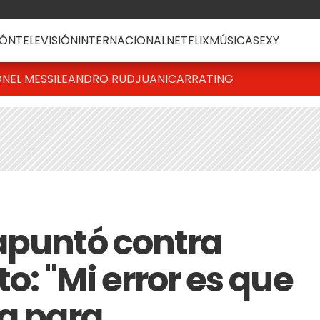
ÓN
TELEVISIÓN
INTERNACIONAL
NETFLIX
MÚSICA
SEXY
ONEL MESSI
LEANDRO RUD
JUANICAR
RATING
apuntó contra
: "Mi error es que
za para