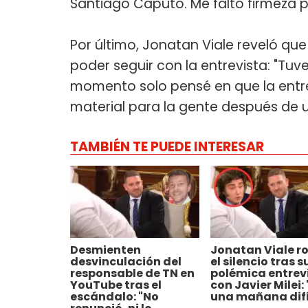
Santiago Caputo. Me faltó firmeza p
Por último, Jonatan Viale reveló qu
poder seguir con la entrevista: "Tu
momento solo pensé en que la entrev
material para la gente después de 
TAMBIÉN TE PUEDE INTERESAR
Desmienten
Jonatan Viale r
desvinculación del
el silencio tras s
responsable de TN en
polémica entrev
YouTube tras el
con Javier Milei:
escándalo: "No
una mañana difí