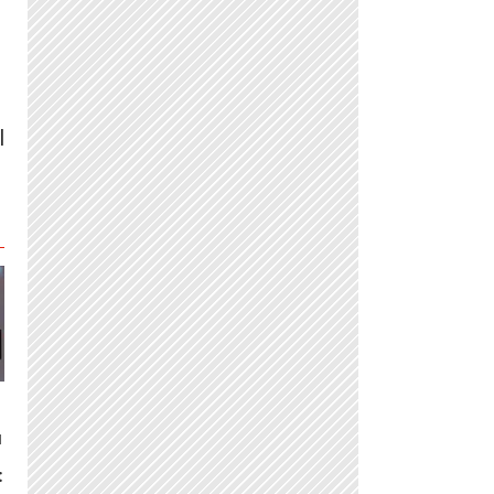
l
a
: