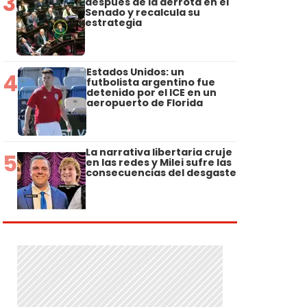
3
después de la derrota en el
Senado y recalcula su
estrategia
Estados Unidos: un
4
futbolista argentino fue
detenido por el ICE en un
aeropuerto de Florida
La narrativa libertaria cruje
5
en las redes y Milei sufre las
consecuencias del desgaste