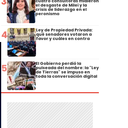
3
cuatro consultoras midieron
el desgaste de Milei y la
crisis de liderazgo en el
peronismo
Ley de Propiedad Privada:
4
qué senadores votaron a
favor y cuáles en contra
El Gobierno perdió la
5
pulseada del nombre: la "Ley
de Tierras" se impuso en
toda la conversación digital