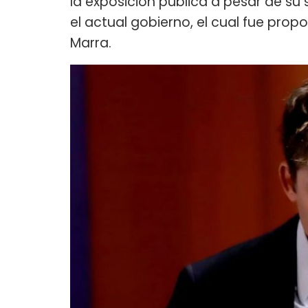
la exposición pública a pesar de su
el actual gobierno, el cual fue prop
Marra.