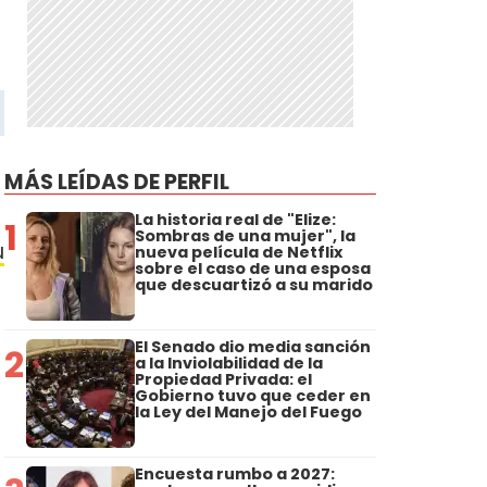
MÁS LEÍDAS DE PERFIL
La historia real de "Elize:
1
Sombras de una mujer", la
u
nueva película de Netflix
sobre el caso de una esposa
que descuartizó a su marido
El Senado dio media sanción
2
a la Inviolabilidad de la
Propiedad Privada: el
Gobierno tuvo que ceder en
la Ley del Manejo del Fuego
Encuesta rumbo a 2027: