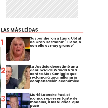
LAS MÁS LEÍDAS
Suspendieron a Laura Ubfal
1
de Gran Hermano: "El enojo
con ella es muy grande"
La Justicia desestimó una
2
denuncia de Wanda Nara
contra Alex Caniggia que
reclamará una millonaria
compensación económica
Murió Leandro Rud, el
3
icónico representante de
modelos, a los 51 años: qué
pasó