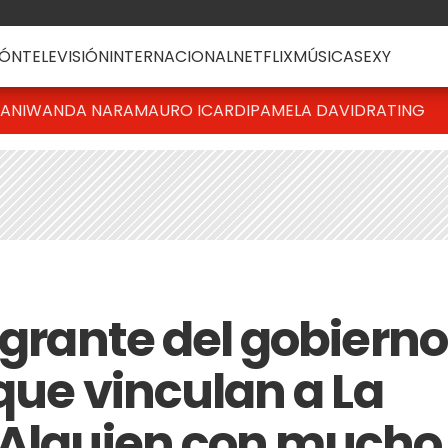
ÓN
TELEVISIÓN
INTERNACIONAL
NETFLIX
MÚSICA
SEXY
IANI
WANDA NARA
MAURO ICARDI
PAMELA DAVID
RATING
egrante del gobierno
 que vinculan a La
"Alguien con mucho