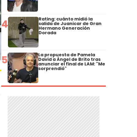
Rating: cuánto midió la
4
salida de Juanicar de Gran
Hermano Generación
Dorada
La propuesta de Pamela
5
David a Ángel de Brito tras
anunciar el final de LAM: "Me
sorprendió"