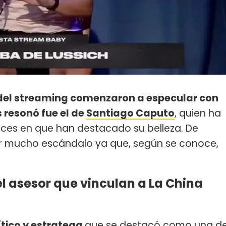
del streaming comenzaron a especular con
 resonó fue el de
Santiago Caputo
, quien ha
eces en que han destacado su belleza. De
r mucho escándalo ya que, según se conoce,
l asesor que vinculan a La China
ítico y estratega
que se destacó como una d