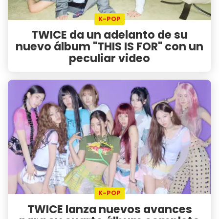
K-POP
TWICE da un adelanto de su
nuevo álbum "THIS IS FOR" con un
peculiar video
K-POP
TWICE lanza nuevos avances