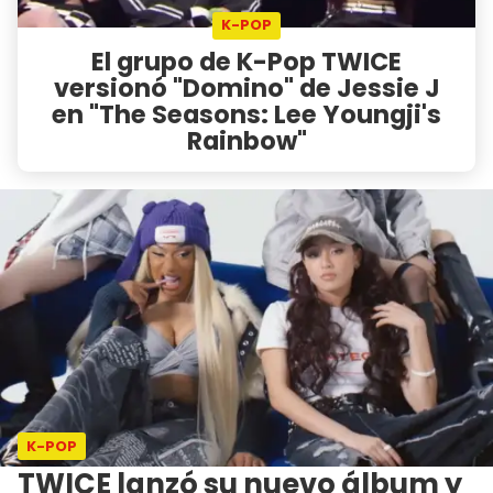
K-POP
El grupo de K-Pop TWICE
versionó "Domino" de Jessie J
en "The Seasons: Lee Youngji's
Rainbow"
K-POP
TWICE lanzó su nuevo álbum y