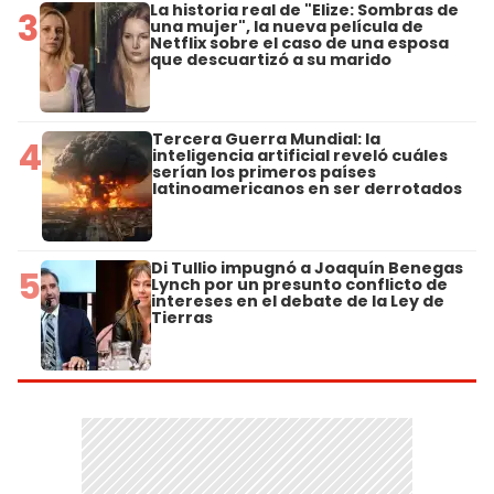
La historia real de "Elize: Sombras de
3
una mujer", la nueva película de
Netflix sobre el caso de una esposa
que descuartizó a su marido
Tercera Guerra Mundial: la
4
inteligencia artificial reveló cuáles
serían los primeros países
latinoamericanos en ser derrotados
Di Tullio impugnó a Joaquín Benegas
5
Lynch por un presunto conflicto de
intereses en el debate de la Ley de
Tierras