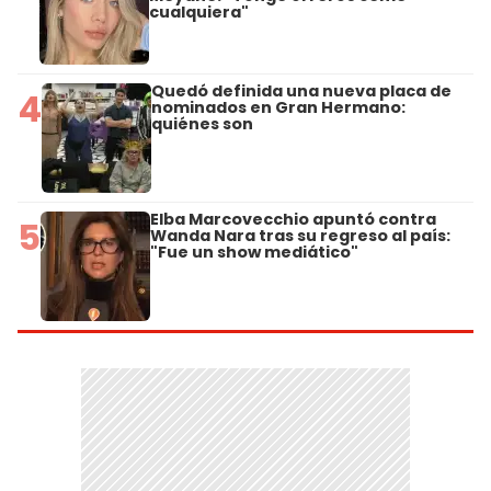
cualquiera"
Quedó definida una nueva placa de
4
nominados en Gran Hermano:
quiénes son
Elba Marcovecchio apuntó contra
5
Wanda Nara tras su regreso al país:
"Fue un show mediático"