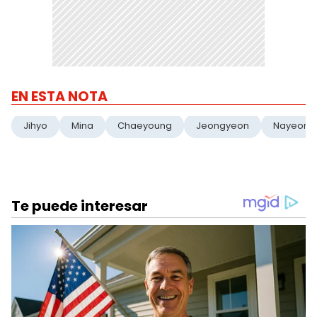
EN ESTA NOTA
Jihyo
Mina
Chaeyoung
Jeongyeon
Nayeon