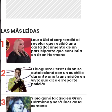
LAS MÁS LEÍDAS
Laura Ubfal sorprendió al
1
revelar que recibió una
carta documento de un
participante que continúa
en Gran Hermano
El bloguero Perez Hilton se
2
autolesionó con un cuchillo
durante una transmisión en
vivo: qué dice el reporte
policial
Yipio ganó la casa en Gran
3
Hermano y será líder de la
semana