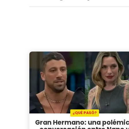
¿QUÉ PASÓ?
Gran Hermano: una polémi