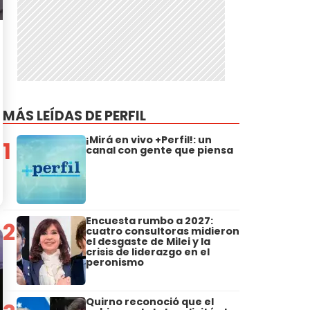
MÁS LEÍDAS DE PERFIL
¡Mirá en vivo +Perfil!: un
1
canal con gente que piensa
Encuesta rumbo a 2027:
2
cuatro consultoras midieron
el desgaste de Milei y la
crisis de liderazgo en el
peronismo
Quirno reconoció que el