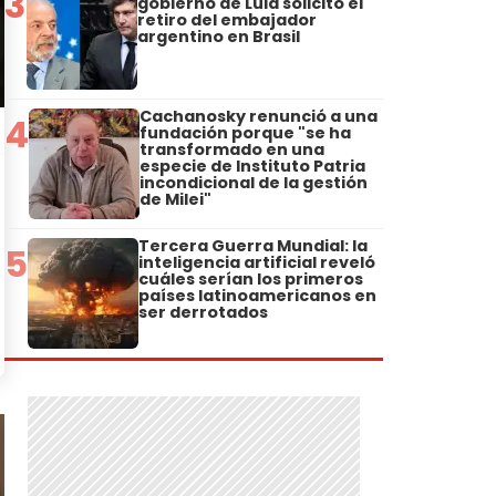
3
gobierno de Lula solicitó el
retiro del embajador
argentino en Brasil
Cachanosky renunció a una
4
fundación porque "se ha
transformado en una
especie de Instituto Patria
incondicional de la gestión
de Milei"
Tercera Guerra Mundial: la
5
inteligencia artificial reveló
cuáles serían los primeros
países latinoamericanos en
ser derrotados