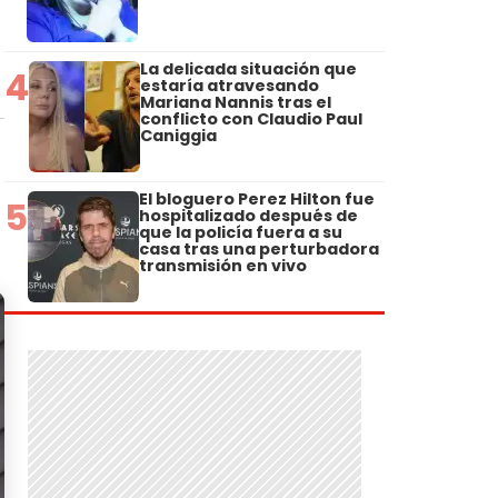
La delicada situación que
4
estaría atravesando
Mariana Nannis tras el
conflicto con Claudio Paul
Caniggia
El bloguero Perez Hilton fue
5
hospitalizado después de
que la policía fuera a su
casa tras una perturbadora
transmisión en vivo