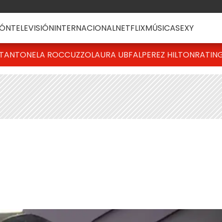
ÓN
TELEVISIÓN
INTERNACIONAL
NETFLIX
MÚSICA
SEXY
T
ANTONELA ROCCUZZO
LAURA UBFAL
PEREZ HILTON
RATIN