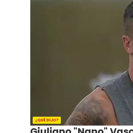
¿QUÉ DIJO?
Giuliano "Nano" Vasc