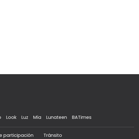
o
Look
Luz
Mía
Lunateen
BATimes
e participación
Tránsito