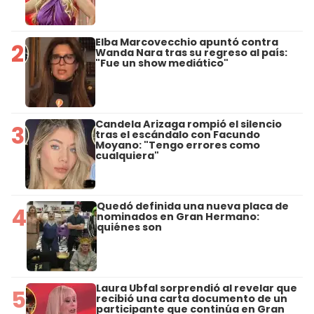
Elba Marcovecchio apuntó contra
2
Wanda Nara tras su regreso al país:
"Fue un show mediático"
Candela Arizaga rompió el silencio
3
tras el escándalo con Facundo
Moyano: "Tengo errores como
cualquiera"
Quedó definida una nueva placa de
4
nominados en Gran Hermano:
quiénes son
Laura Ubfal sorprendió al revelar que
5
recibió una carta documento de un
participante que continúa en Gran