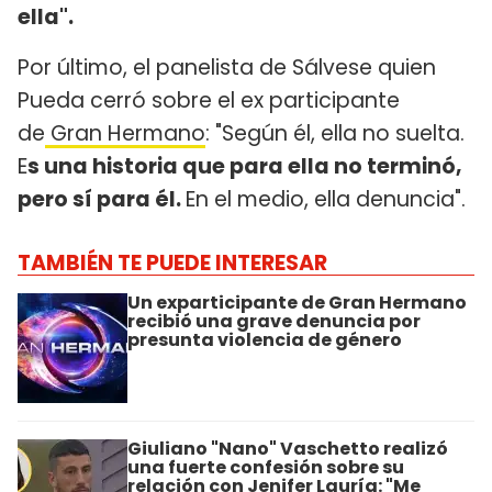
ella".
Por último, el panelista de Sálvese quien
Pueda cerró sobre el ex participante
de
Gran Hermano
: "Según él, ella no suelta.
E
s una historia que para ella no terminó,
pero sí para él.
En el medio, ella denuncia".
TAMBIÉN TE PUEDE INTERESAR
Un exparticipante de Gran Hermano
recibió una grave denuncia por
presunta violencia de género
Giuliano "Nano" Vaschetto realizó
una fuerte confesión sobre su
relación con Jenifer Lauría: "Me