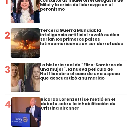
1
consultoras midieron el desgaste de
Milei y la crisis de liderazgo en el
peronismo
Tercera Guerra Mundial: la
2
inteligencia artificial reveló cuáles
serían los primeros países
latinoamericanos en ser derrotados
La historia real de "Elize: Sombras de
3
una mujer", la nueva película de
Netflix sobre el caso de una esposa
que descuartizó a su marido
Ricardo Lorenzetti se metió en el
4
debate sobre la inhabilitación de
Cristina Kirchner