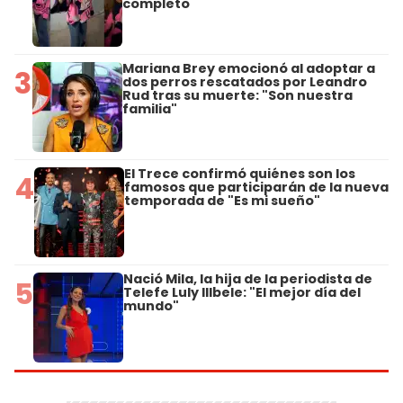
completo
Mariana Brey emocionó al adoptar a
3
dos perros rescatados por Leandro
Rud tras su muerte: "Son nuestra
familia"
El Trece confirmó quiénes son los
4
famosos que participarán de la nueva
temporada de "Es mi sueño"
Nació Mila, la hija de la periodista de
5
Telefe Luly Illbele: "El mejor día del
mundo"