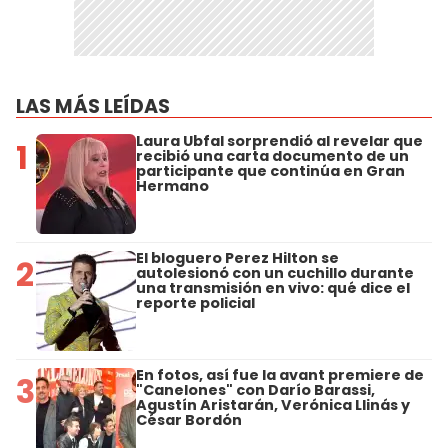
LAS MÁS LEÍDAS
Laura Ubfal sorprendió al revelar que
1
recibió una carta documento de un
participante que continúa en Gran
Hermano
El bloguero Perez Hilton se
2
autolesionó con un cuchillo durante
una transmisión en vivo: qué dice el
reporte policial
En fotos, así fue la avant premiere de
3
"Canelones" con Darío Barassi,
Agustín Aristarán, Verónica Llinás y
César Bordón