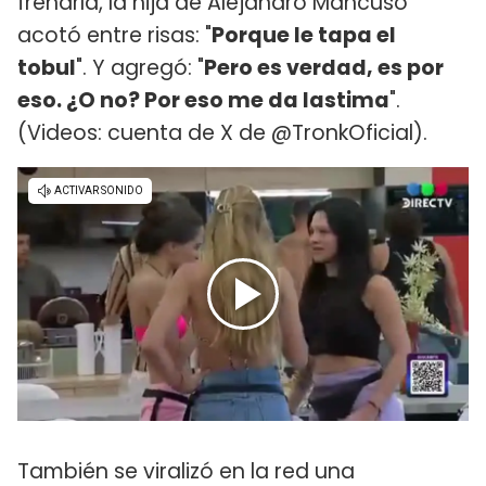
frenarla, la hija de Alejandro Mancuso
acotó entre risas: "
Porque le tapa el
tobul
". Y agregó: "
Pero es verdad, es por
eso. ¿O no? Por eso me da lastima
".
(Videos: cuenta de X de @TronkOficial).
También se viralizó en la red una