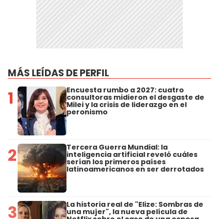
MÁS LEÍDAS DE PERFIL
Encuesta rumbo a 2027: cuatro
1
consultoras midieron el desgaste de
Milei y la crisis de liderazgo en el
peronismo
Tercera Guerra Mundial: la
2
inteligencia artificial reveló cuáles
serían los primeros países
latinoamericanos en ser derrotados
La historia real de "Elize: Sombras de
3
una mujer", la nueva película de
Netflix sobre el caso de una esposa