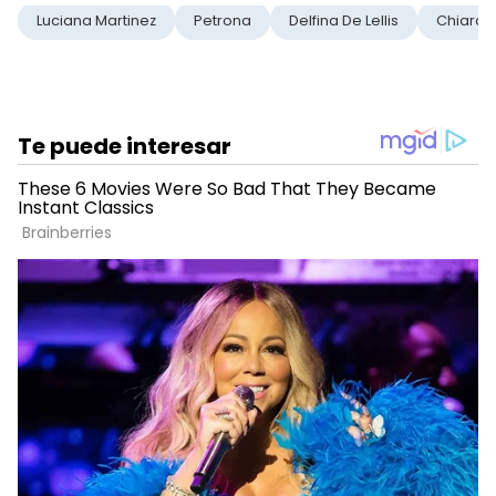
Luciana Martinez
Petrona
Delfina De Lellis
Chiara 