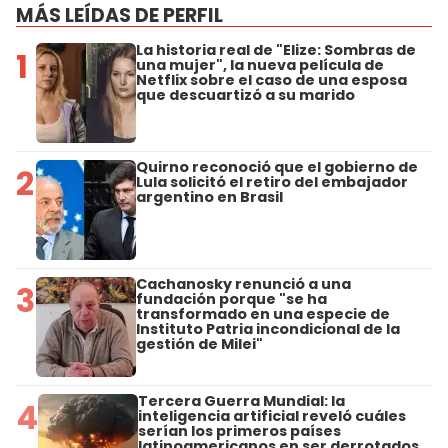
MÁS LEÍDAS DE PERFIL
La historia real de "Elize: Sombras de
1
una mujer", la nueva película de
Netflix sobre el caso de una esposa
que descuartizó a su marido
Quirno reconoció que el gobierno de
2
Lula solicitó el retiro del embajador
argentino en Brasil
Cachanosky renunció a una
3
fundación porque "se ha
transformado en una especie de
Instituto Patria incondicional de la
gestión de Milei"
Tercera Guerra Mundial: la
4
inteligencia artificial reveló cuáles
serían los primeros países
latinoamericanos en ser derrotados