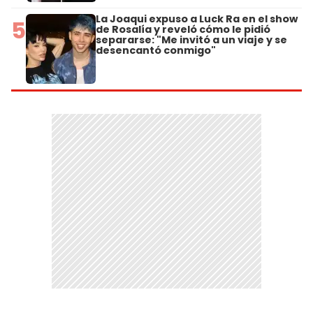
La Joaqui expuso a Luck Ra en el show
5
de Rosalía y reveló cómo le pidió
separarse: "Me invitó a un viaje y se
desencantó conmigo"