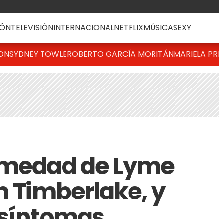
ÓN
TELEVISIÓN
INTERNACIONAL
NETFLIX
MÚSICA
SEXY
TON
SYDNEY TOWLE
ROBERTO GARCÍA MORITÁN
MARIELA PR
ermedad de Lyme
n Timberlake, y
 síntomas