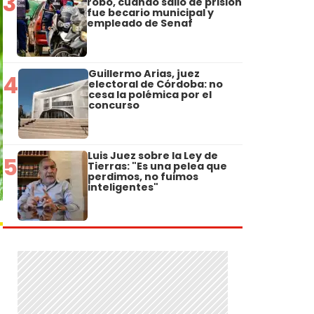
3
robo, cuando salió de prisión
fue becario municipal y
empleado de Senaf
Guillermo Arias, juez
4
electoral de Córdoba: no
cesa la polémica por el
concurso
Luis Juez sobre la Ley de
5
Tierras: "Es una pelea que
perdimos, no fuimos
inteligentes"