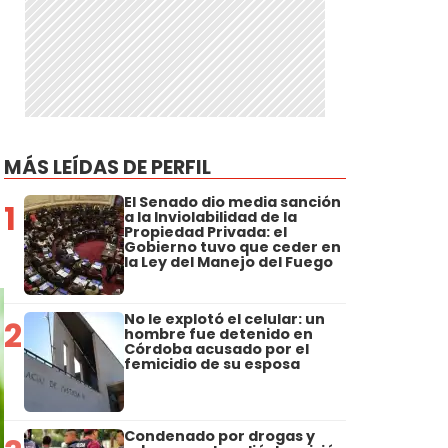
MÁS LEÍDAS DE PERFIL
El Senado dio media sanción
1
a la Inviolabilidad de la
Propiedad Privada: el
Gobierno tuvo que ceder en
la Ley del Manejo del Fuego
No le explotó el celular: un
2
hombre fue detenido en
Córdoba acusado por el
femicidio de su esposa
Condenado por drogas y