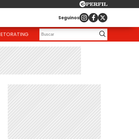
Seguinos
IETO
RATING