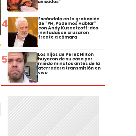
avisados"
Escándalo en la grabación
4
de "PH, Podemos Hablar"
con Andy Kusnetzoff: dos
invitadas se cruzaron
frente a cámara
Los hijos de Perez Hilton
5
huyeron de su casa por
miedo minutos antes de la
aterradora transmisión en
vivo