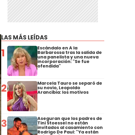
LAS MÁS LEÍDAS
Escándalo en A la
1
Barbarossa tras la salida de
una panelista y una nueva
incorporación: "Se fue
ofendida"
Marcela Tauro se separó de
2
su novio, Leopoldo
Arancibia: los motivos
Aseguran que los padres de
3
Tini Stoessel no están
invitados al casamiento con
Rodrigo De Paul: "Ya están