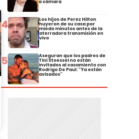
a cámara
Los hijos de Perez Hilton
4
huyeron de su casa por
miedo minutos antes de la
aterradora transmisión en
vivo
Aseguran que los padres de
5
Tini Stoessel no están
invitados al casamiento con
Rodrigo De Paul: "Ya están
avisados"