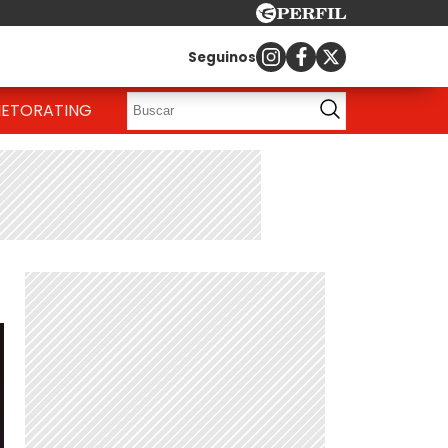
Seguinos
IETO
RATING