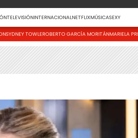
ÓN
TELEVISIÓN
INTERNACIONAL
NETFLIX
MÚSICA
SEXY
TON
SYDNEY TOWLE
ROBERTO GARCÍA MORITÁN
MARIELA PR