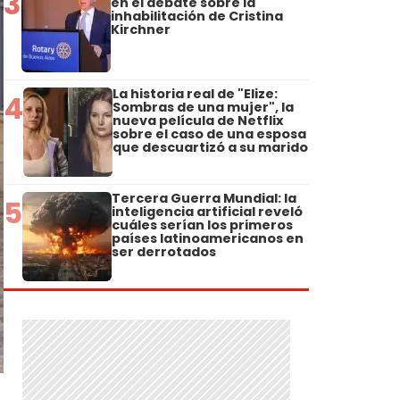
3
en el debate sobre la
inhabilitación de Cristina
Kirchner
La historia real de "Elize:
4
Sombras de una mujer", la
nueva película de Netflix
sobre el caso de una esposa
que descuartizó a su marido
Tercera Guerra Mundial: la
5
inteligencia artificial reveló
cuáles serían los primeros
países latinoamericanos en
ser derrotados