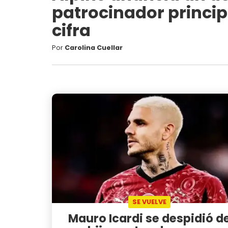
patrocinador principa
cifra
Por
Carolina Cuellar
SE VUELVE
Mauro Icardi se despidió d