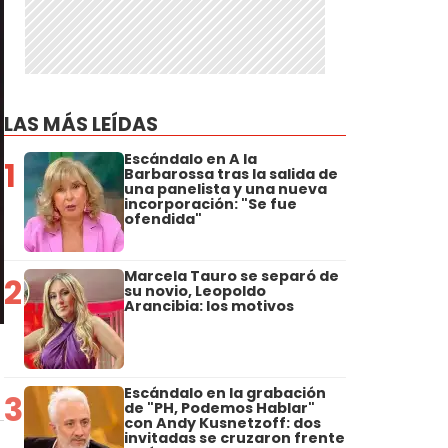
LAS MÁS LEÍDAS
Escándalo en A la
1
Barbarossa tras la salida de
una panelista y una nueva
incorporación: "Se fue
ofendida"
Marcela Tauro se separó de
2
su novio, Leopoldo
Arancibia: los motivos
Escándalo en la grabación
3
de "PH, Podemos Hablar"
con Andy Kusnetzoff: dos
invitadas se cruzaron frente