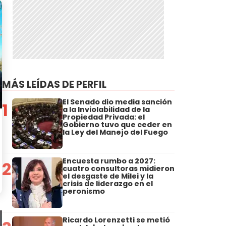
MÁS LEÍDAS DE PERFIL
El Senado dio media sanción
1
a la Inviolabilidad de la
Propiedad Privada: el
Gobierno tuvo que ceder en
la Ley del Manejo del Fuego
Encuesta rumbo a 2027:
2
cuatro consultoras midieron
el desgaste de Milei y la
crisis de liderazgo en el
peronismo
Ricardo Lorenzetti se metió