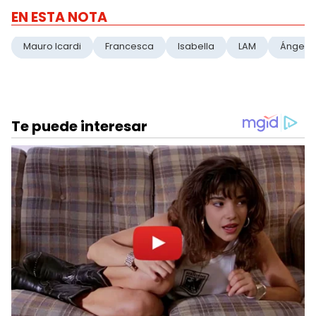
EN ESTA NOTA
Mauro Icardi
Francesca
Isabella
LAM
Ángel D