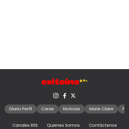
Diario Perfil
Caras
Noticias
Marie Claire
Fo
Canales RSS
Quienes Somos
Contáctenos