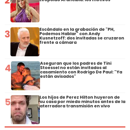
2
Escándalo en la grabación de "PH,
3
Podemos Hablar" con Andy
Kusnetzoff: dos invitadas se cruzaron
frente a cámara
Aseguran que los padres de Tini
4
Stoessel no están invitados al
casamiento con Rodrigo De Paul: "Ya
están avisados"
Los hijos de Perez Hilton huyeron de
5
su casa por miedo minutos antes de la
aterradora transmisión en vivo