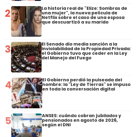
La historia real de "Elize: Sombras de
2
una mujer", la nueva película de
Netflix sobre el caso de una esposa
que descuartizó a su marido
El Senado dio media sanción a la
3
Inviolabilidad de la Propiedad Privada:
el Gobierno tuvo que ceder en la Ley
del Manejo del Fuego
El Gobierno perdió la pulseada del
4
nombre: la "Ley de Tierras" se impuso
en toda la conversación digital
ANSES: cuándo cobran jubilados y
5
pensionados en agosto de 2026,
según el DNI