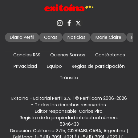
Diario Perfil
Caras
Noticias
Marie Claire
Fo
Canales RSS
Quienes Somos
Contáctenos
Privacidad
Equipo
Reglas de participación
Tránsito
Exitoina - Editorial Perfil S.A.
| © Perfil.com 2006-2026
- Todos los derechos reservados.
Editor responsable: Carlos Piro.
Registro de la propiedad intelectual número
5346433
Dirección:
California 2715
,
C1289ABI
,
CABA, Argentina
|
Teléfono:
(+5411) 7091-4921
/
(+5411) 7091-4922
| E-