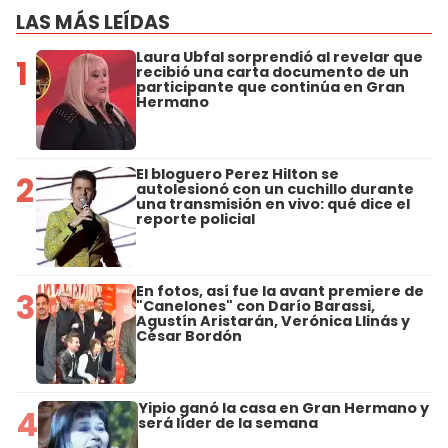
LAS MÁS LEÍDAS
Laura Ubfal sorprendió al revelar que
1
recibió una carta documento de un
participante que continúa en Gran
Hermano
El bloguero Perez Hilton se
2
autolesionó con un cuchillo durante
una transmisión en vivo: qué dice el
reporte policial
En fotos, así fue la avant premiere de
3
"Canelones" con Darío Barassi,
Agustín Aristarán, Verónica Llinás y
César Bordón
Yipio ganó la casa en Gran Hermano y
4
será líder de la semana