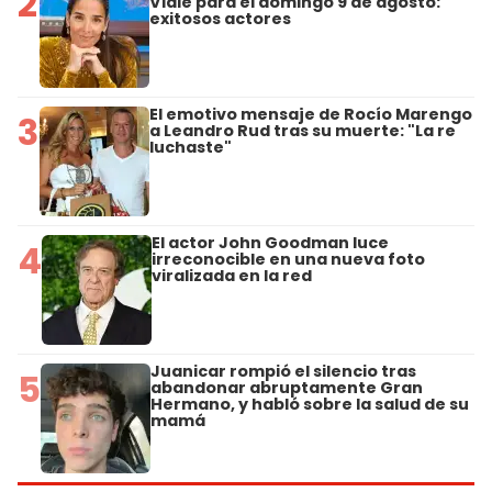
2
Viale para el domingo 9 de agosto:
exitosos actores
El emotivo mensaje de Rocío Marengo
3
a Leandro Rud tras su muerte: "La re
luchaste"
El actor John Goodman luce
4
irreconocible en una nueva foto
viralizada en la red
Juanicar rompió el silencio tras
5
abandonar abruptamente Gran
Hermano, y habló sobre la salud de su
mamá