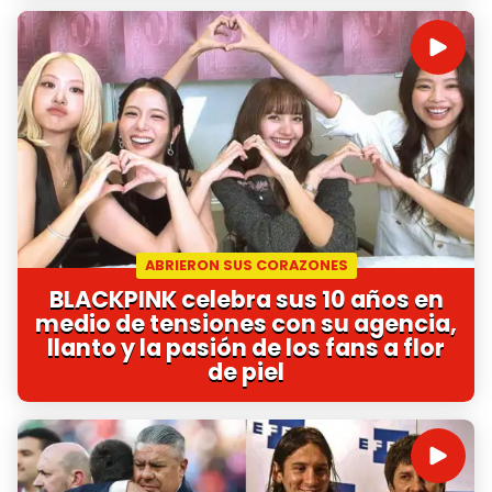
ABRIERON SUS CORAZONES
BLACKPINK celebra sus 10 años en
medio de tensiones con su agencia,
llanto y la pasión de los fans a flor
de piel