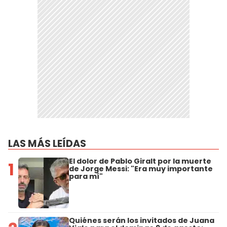
LAS MÁS LEÍDAS
El dolor de Pablo Giralt por la muerte
1
de Jorge Messi: "Era muy importante
para mí"
Quiénes serán los invitados de Juana