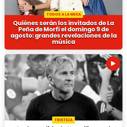
TODOS A LA MESA
Quiénes serán los invitados de La
Peña de Morfi el domingo 9 de
agosto: grandes revelaciones de la
música
TRISTEZA