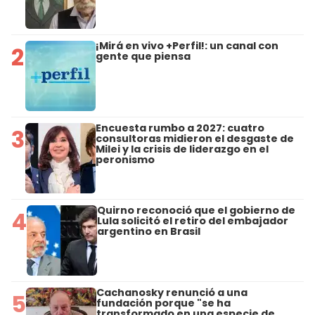
¡Mirá en vivo +Perfil!: un canal con
2
gente que piensa
Encuesta rumbo a 2027: cuatro
3
consultoras midieron el desgaste de
Milei y la crisis de liderazgo en el
peronismo
Quirno reconoció que el gobierno de
4
Lula solicitó el retiro del embajador
argentino en Brasil
Cachanosky renunció a una
5
fundación porque "se ha
transformado en una especie de