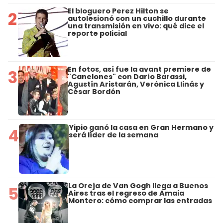
El bloguero Perez Hilton se
2
autolesionó con un cuchillo durante
una transmisión en vivo: qué dice el
reporte policial
En fotos, así fue la avant premiere de
3
"Canelones" con Darío Barassi,
Agustín Aristarán, Verónica Llinás y
César Bordón
Yipio ganó la casa en Gran Hermano y
4
será líder de la semana
La Oreja de Van Gogh llega a Buenos
5
Aires tras el regreso de Amaia
Montero: cómo comprar las entradas