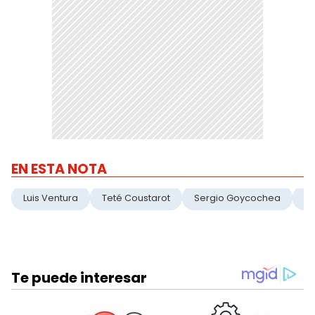
EN ESTA NOTA
Luis Ventura
Teté Coustarot
Sergio Goycochea
Ch