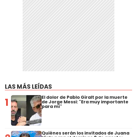
LAS MÁS LEÍDAS
El dolor de Pablo Giralt por la muerte
1
de Jorge Messi: "Era muy importante
para mí"
Quiénes serán los invitados de Juana