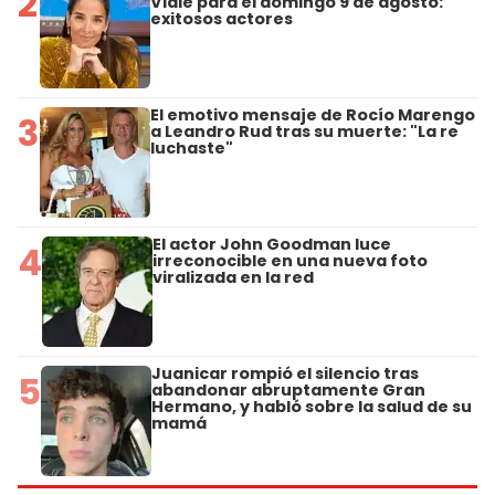
2
Viale para el domingo 9 de agosto:
exitosos actores
El emotivo mensaje de Rocío Marengo
3
a Leandro Rud tras su muerte: "La re
luchaste"
El actor John Goodman luce
4
irreconocible en una nueva foto
viralizada en la red
Juanicar rompió el silencio tras
5
abandonar abruptamente Gran
Hermano, y habló sobre la salud de su
mamá