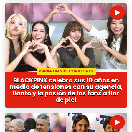
ABRIERON SUS CORAZONES
BLACKPINK celebra sus 10 años en
medio de tensiones con su agencia,
llanto y la pasión de los fans a flor
de piel