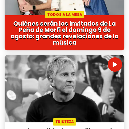
TODOS A LA MESA
Quiénes serán los invitados de La
Peña de Morfi el domingo 9 de
agosto: grandes revelaciones de la
música
TRISTEZA