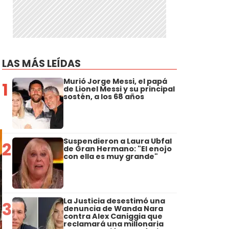
LAS MÁS LEÍDAS
Murió Jorge Messi, el papá
1
de Lionel Messi y su principal
sostén, a los 68 años
Suspendieron a Laura Ubfal
2
de Gran Hermano: "El enojo
con ella es muy grande"
La Justicia desestimó una
3
denuncia de Wanda Nara
contra Alex Caniggia que
reclamará una millonaria