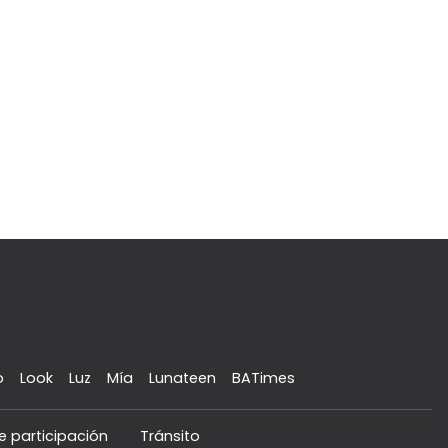
o
Look
Luz
Mía
Lunateen
BATimes
e participación
Tránsito