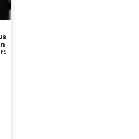
us
en
r: