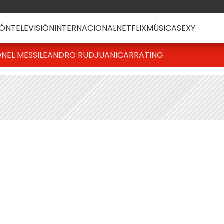
ÓN
TELEVISIÓN
INTERNACIONAL
NETFLIX
MÚSICA
SEXY
ONEL MESSI
LEANDRO RUD
JUANICAR
RATING