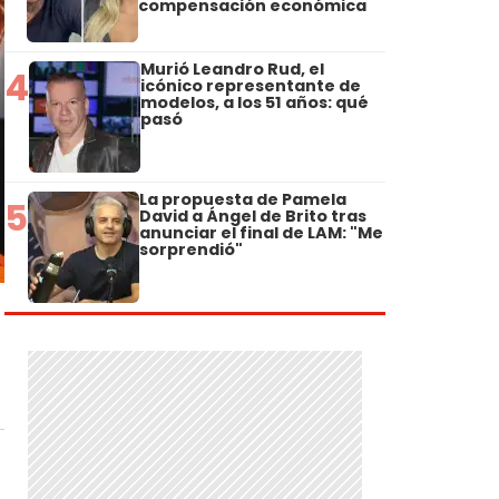
compensación económica
Murió Leandro Rud, el
4
icónico representante de
modelos, a los 51 años: qué
pasó
La propuesta de Pamela
5
David a Ángel de Brito tras
anunciar el final de LAM: "Me
sorprendió"