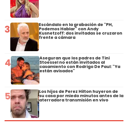
Escándalo en la grabación de "PH,
3
Podemos Hablar" con Andy
Kusnetzoff: dos invitadas se cruzaron
frente a cámara
Aseguran que los padres de Tini
4
Stoessel no están invitados al
casamiento con Rodrigo De Paul: "Ya
están avisados"
Los hijos de Perez Hilton huyeron de
5
su casa por miedo minutos antes de la
aterradora transmisión en vivo