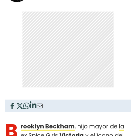
B
rooklyn Beckham
, hijo mayor de
la
ex Spice Girls
Victoria
y el ícono del