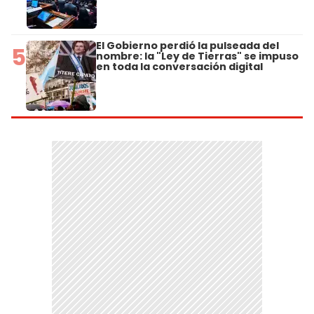
El Gobierno perdió la pulseada del
5
nombre: la "Ley de Tierras" se impuso
en toda la conversación digital