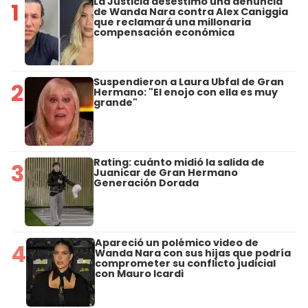
La Justicia desestimó una denuncia
1
de Wanda Nara contra Alex Caniggia
que reclamará una millonaria
compensación económica
Suspendieron a Laura Ubfal de Gran
2
Hermano: "El enojo con ella es muy
grande"
Rating: cuánto midió la salida de
3
Juanicar de Gran Hermano
Generación Dorada
Apareció un polémico video de
4
Wanda Nara con sus hijas que podría
comprometer su conflicto judicial
con Mauro Icardi