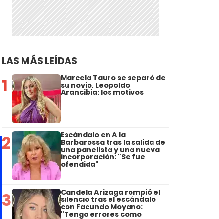
LAS MÁS LEÍDAS
Marcela Tauro se separó de
1
su novio, Leopoldo
Arancibia: los motivos
Escándalo en A la
2
Barbarossa tras la salida de
una panelista y una nueva
incorporación: "Se fue
ofendida"
Candela Arizaga rompió el
3
silencio tras el escándalo
con Facundo Moyano:
"Tengo errores como