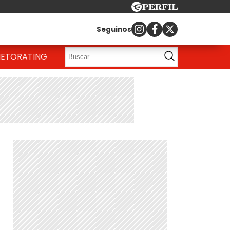
Seguinos
IETO
RATING