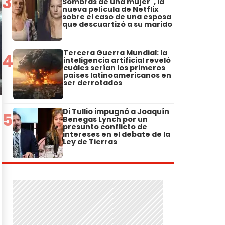
3
Sombras de una mujer", la
nueva película de Netflix
sobre el caso de una esposa
que descuartizó a su marido
Tercera Guerra Mundial: la
4
inteligencia artificial reveló
cuáles serían los primeros
países latinoamericanos en
ser derrotados
Di Tullio impugnó a Joaquín
5
Benegas Lynch por un
presunto conflicto de
intereses en el debate de la
Ley de Tierras