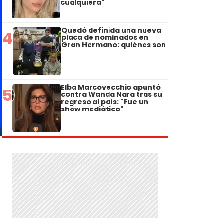
cualquiera"
Quedó definida una nueva
4
placa de nominados en
Gran Hermano: quiénes son
Elba Marcovecchio apuntó
5
contra Wanda Nara tras su
regreso al país: "Fue un
show mediático"