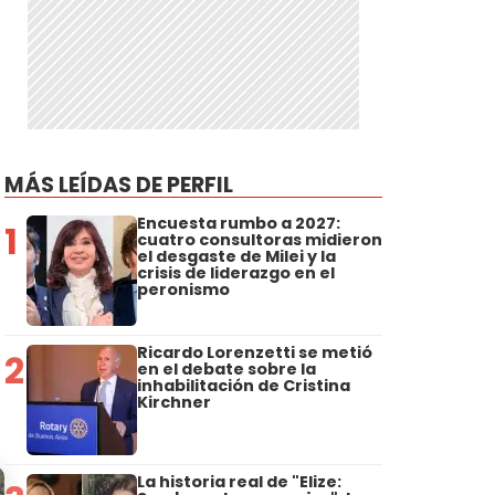
MÁS LEÍDAS DE PERFIL
Encuesta rumbo a 2027:
1
cuatro consultoras midieron
el desgaste de Milei y la
crisis de liderazgo en el
peronismo
Ricardo Lorenzetti se metió
2
en el debate sobre la
inhabilitación de Cristina
Kirchner
La historia real de "Elize: