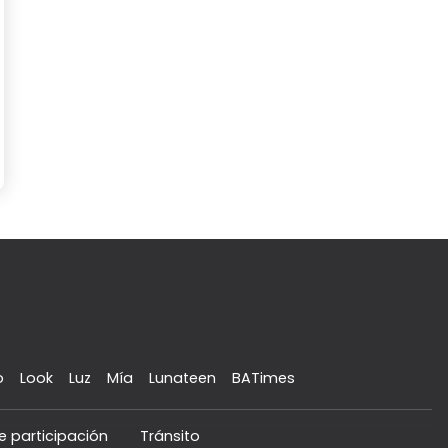
o
Look
Luz
Mía
Lunateen
BATimes
e participación
Tránsito