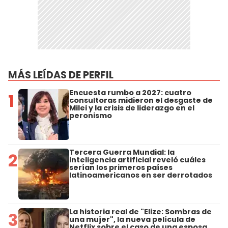
MÁS LEÍDAS DE PERFIL
Encuesta rumbo a 2027: cuatro
1
consultoras midieron el desgaste de
Milei y la crisis de liderazgo en el
peronismo
Tercera Guerra Mundial: la
2
inteligencia artificial reveló cuáles
serían los primeros países
latinoamericanos en ser derrotados
La historia real de "Elize: Sombras de
3
una mujer", la nueva película de
Netflix sobre el caso de una esposa