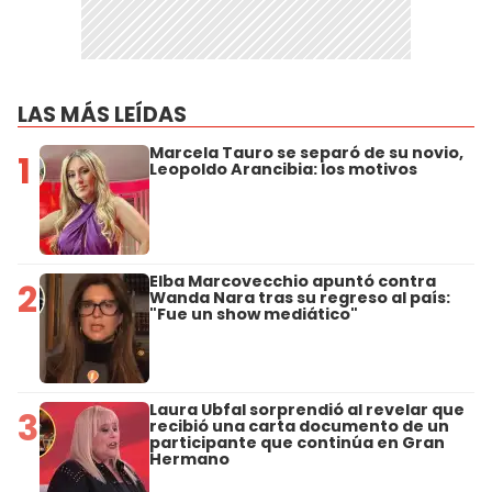
LAS MÁS LEÍDAS
Marcela Tauro se separó de su novio,
1
Leopoldo Arancibia: los motivos
Elba Marcovecchio apuntó contra
2
Wanda Nara tras su regreso al país:
"Fue un show mediático"
Laura Ubfal sorprendió al revelar que
3
recibió una carta documento de un
participante que continúa en Gran
Hermano