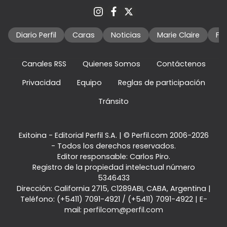
Diario Perfil
Caras
Noticias
Marie Claire
Fo
Canales RSS
Quienes Somos
Contáctenos
Privacidad
Equipo
Reglas de participación
Tránsito
Exitoina - Editorial Perfil S.A.
| © Perfil.com 2006-2026
- Todos los derechos reservados.
Editor responsable: Carlos Piro.
Registro de la propiedad intelectual número
5346433
Dirección:
California 2715
,
C1289ABI
,
CABA, Argentina
|
Teléfono:
(+5411) 7091-4921
/
(+5411) 7091-4922
| E-
mail:
perfilcom@perfil.com